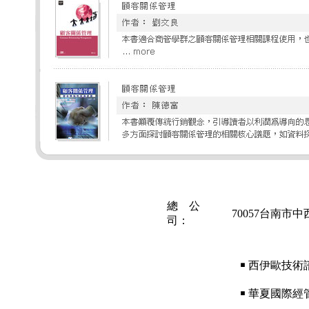
總 公
70057台南市中
司：
￭ 西伊歐技術
￭ 華夏國際