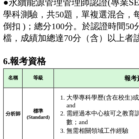
●永續能源管理管理師認證(專業SE
學科測驗，共50題，單複選混合，每題
倒扣 )；總分100分。於認證時間5
檔，成績加總達70分（含）以上者
6.報考資格
報考
名稱
等級
大學專科學歷(含在校生)
and
標準
需經過本中心核可之教育訓練
分析師
(Standard)
數；and
無需相關領域工作經驗