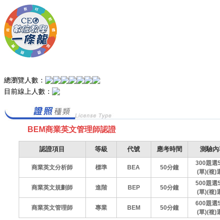
總瀏覽人數：
目前線上人數：
BEM商業英文管理師認證
認證項目
等級
代號
應考時間
測驗內
300題選
商業英文分析師
標準
BEA
50分鐘
(單)(複
500題選
商業英文規劃師
進階
BEP
50分鐘
(單)(複
600題選
商業英文管理師
專業
BEM
50分鐘
(單)(複