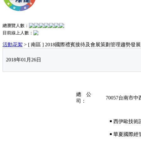
總瀏覽人數：
目前線上人數：
活動花絮
> [ 南區 ] 2018國際禮賓接待及會展策劃管理趨勢
2018年01月26日
總 公
70057台南市中
司：
￭ 西伊歐技術
￭ 華夏國際