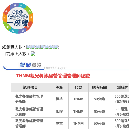
總瀏覽人數：
目前線上人數：
THMM觀光餐旅經營管理管理師認證
認證項目
等級
代號
應考時間
測驗內
觀光餐旅經營管理
300題選
標準
THMA
50分鐘
分析師
(單)(複
觀光餐旅經營管理
500題選
進階
THMP
50分鐘
規劃師
(單)(複
觀光餐旅經營管理
600題選
專業
THMM
50分鐘
管理師
(單)(複