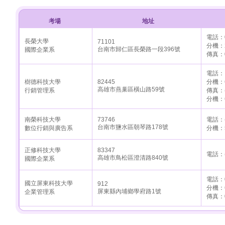
考場
地址
電話：0
長榮大學
71101
分機：2
台南市歸仁區長榮路一段396號
國際企業系
傳真：0
電話： (
樹德科技大學
82445
分機：6
高雄市燕巢區橫山路59號
行銷管理系
傳真：(
分機：6
南榮科技大學
73746
電話：(
台南市鹽水區朝琴路178號
數位行銷與廣告系
分機：5
正修科技大學
83347
電話：(0
高雄市鳥松區澄清路840號
國際企業系
電話：0
國立屏東科技大學
912
分機：6
屏東縣內埔鄉學府路1號
企業管理系
傳真：0