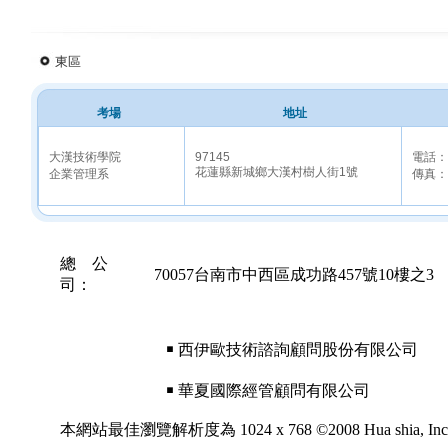
東區
考場
地址
大漢技術學院
97145
電話：0
花蓮縣新城鄉大漢村樹人街1號
企業管理系
傳真：0
總 公
70057台南市中西區成功路457號10樓之3
司：
￭ 西伊歐技術諮詢顧問股份有限公司
￭ 華夏國際經管顧問有限公司
本網站最佳瀏覽解析度為 1024 x 768 ©2008 Hua shia, Inc. All